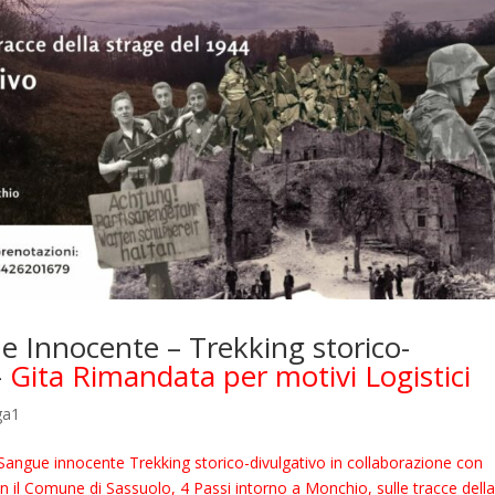
 Innocente – Trekking storico-
–
Gita Rimandata per motivi Logistici
ga1
Sangue innocente Trekking storico-divulgativo in collaborazione con
on il Comune di Sassuolo, 4 Passi intorno a Monchio, sulle tracce dell