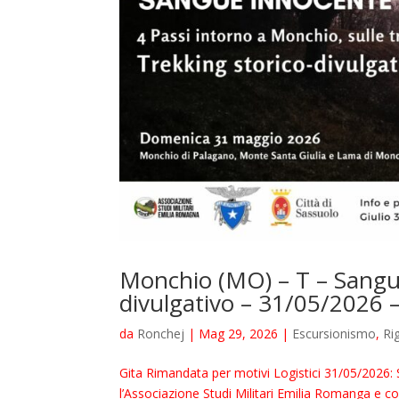
Monchio (MO) – T – Sangue
divulgativo – 31/05/2026 
da
Ronchej
|
Mag 29, 2026
|
Escursionismo
,
Ri
Gita Rimandata per motivi Logistici 31/05/2026: 
l’Associazione Studi Militari Emilia Romanga e c