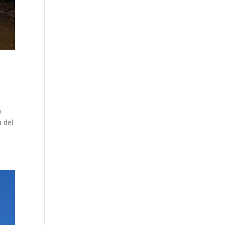
a
 del