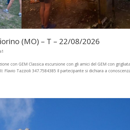
fiorino (MO) – T – 22/08/2026
a1
azione con GEM Classica escursione con gli amici del GEM con grigliat
Flavio Tazzioli 347.7584385 Il partecipante si dichiara a conoscenza